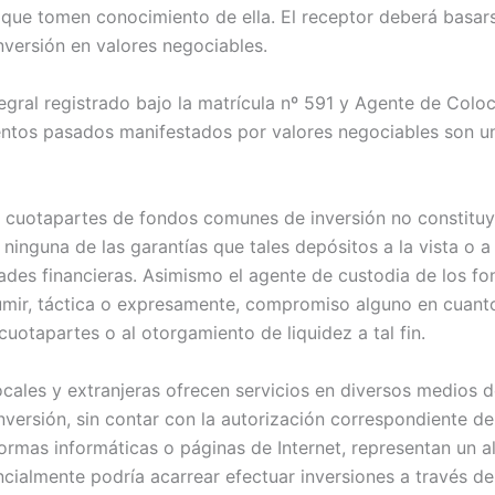
 que tomen conocimiento de ella. El receptor deberá basars
inversión en valores negociables.
gral registrado bajo la matrícula nº 591 y Agente de Coloca
ientos pasados manifestados por valores negociables son u
en cuotapartes de fondos comunes de inversión no constituy
 ninguna de las garantías que tales depósitos a la vista o 
dades financieras. Asimismo el agente de custodia de los 
umir, táctica o expresamente, compromiso alguno en cuanto
 cuotapartes o al otorgamiento de liquidez a tal fin.
locales y extranjeras ofrecen servicios en diversos medio
nversión, sin contar con la autorización correspondiente de
rmas informáticas o páginas de Internet, representan un alto
ncialmente podría acarrear efectuar inversiones a través d