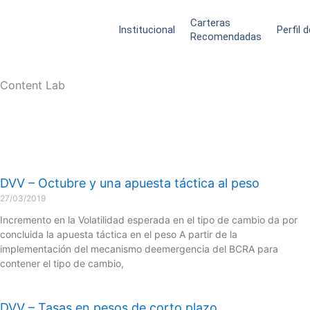
Ir
Carteras
al
Institucional
Perfil 
Recomendadas
contenido
Content Lab
Page
Page
Page
Page
DVV – Octubre y una apuesta táctica al peso
27/03/2019
Incremento en la Volatilidad esperada en el tipo de cambio da por
concluida la apuesta táctica en el peso A partir de la
implementación del mecanismo deemergencia del BCRA para
contener el tipo de cambio,
DVV – Tasas en pesos de corto plazo