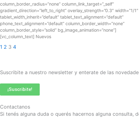
column_border_radius=”none” column_link_target=”_self”
gradient_direction=”left_to_right” overlay_strength=”0.3″ width=”1/1″
tablet_width_inherit=”default” tablet_text_alignment=”default”
phone_text_alignment=”default” column_border_width=”none”
column_border_style=”solid” bg_image_animation=”none”]
[vc_column_text] Nuevos
1
2
3
4
Suscribite a nuestro newsletter y enterate de las novedade
¡Suscribite!
Contactanos
Si tenés alguna duda o querés hacernos alguna consulta, d