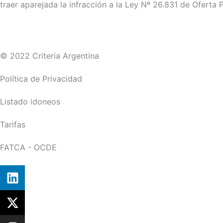
traer aparejada la infracción a la Ley Nº 26.831 de Oferta P
© 2022 Criteria Argentina
Política de Privacidad
Listado idoneos
Tarifas
FATCA - OCDE
L
i
n
X
k
-
e
t
I