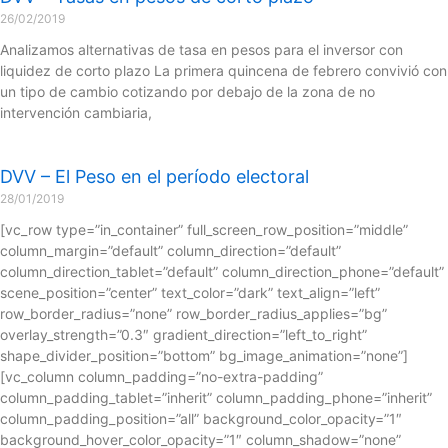
26/02/2019
Analizamos alternativas de tasa en pesos para el inversor con
liquidez de corto plazo La primera quincena de febrero convivió con
un tipo de cambio cotizando por debajo de la zona de no
intervención cambiaria,
DVV – El Peso en el período electoral
28/01/2019
[vc_row type=”in_container” full_screen_row_position=”middle”
column_margin=”default” column_direction=”default”
column_direction_tablet=”default” column_direction_phone=”default”
scene_position=”center” text_color=”dark” text_align=”left”
row_border_radius=”none” row_border_radius_applies=”bg”
overlay_strength=”0.3″ gradient_direction=”left_to_right”
shape_divider_position=”bottom” bg_image_animation=”none”]
[vc_column column_padding=”no-extra-padding”
column_padding_tablet=”inherit” column_padding_phone=”inherit”
column_padding_position=”all” background_color_opacity=”1″
background_hover_color_opacity=”1″ column_shadow=”none”