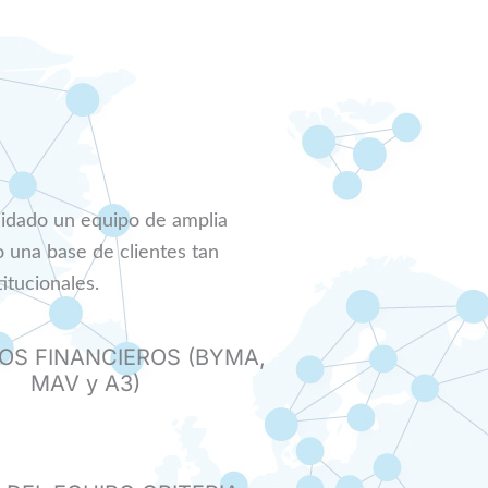
olidado un equipo de amplia
una base de clientes tan
itucionales.
S FINANCIEROS (BYMA,
MAV y A3)