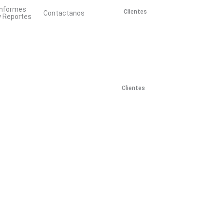
Informes
Clientes
Creá tu cuenta
Contactanos
y Reportes
Clientes
Creá tu cuenta