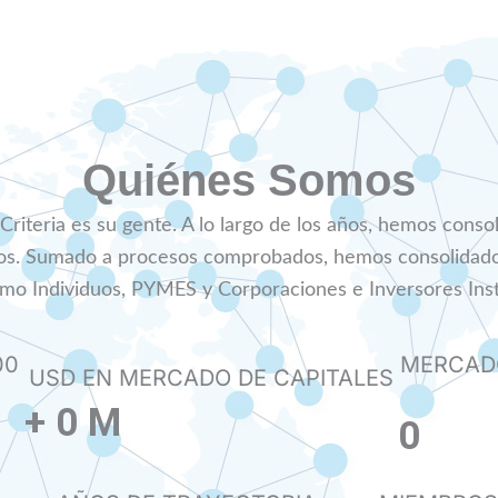
Quiénes Somos
 Criteria es su gente. A lo largo de los años, hemos cons
os. Sumado a procesos comprobados, hemos consolidado 
mo Individuos, PYMES y Corporaciones e Inversores Inst
00
MERCADO
USD EN MERCADO DE CAPITALES
+
0
M
0