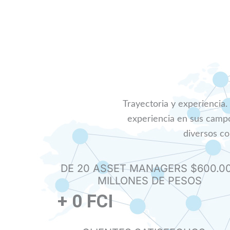
Trayectoria y experiencia.
experiencia en sus camp
diversos co
DE 20 ASSET MANAGERS $600.0
MILLONES DE PESOS
+
0
FCI