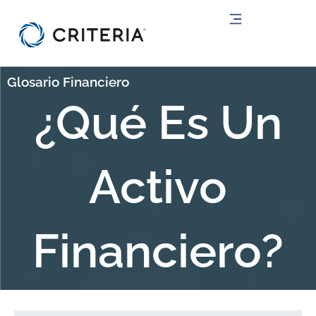
Ir
al
contenido
Glosario Financiero
¿Qué Es Un
Activo
Financiero?