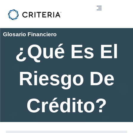
Ir
al
contenido
Glosario Financiero
¿Qué Es El
Riesgo De
Crédito?