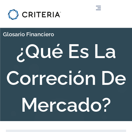
Ir
al
contenido
Glosario Financiero
¿Qué Es La
Correción De
Mercado?