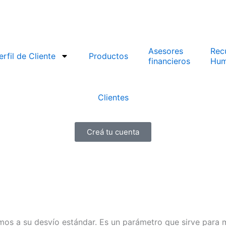
Asesores
Rec
erfil de Cliente
Productos
financieros
Hum
Clientes
Creá tu cuenta
mos a su desvío estándar. Es un parámetro que sirve para me