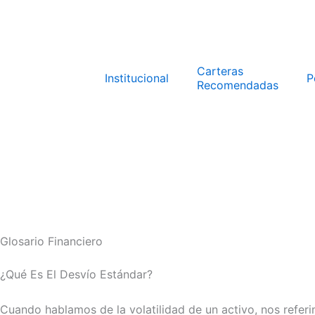
Ir
al
contenido
Carteras
Institucional
P
Recomendadas
Glosario Financiero
¿Qué Es El Desvío Estándar?
Cuando hablamos de la volatilidad de un activo, nos referi