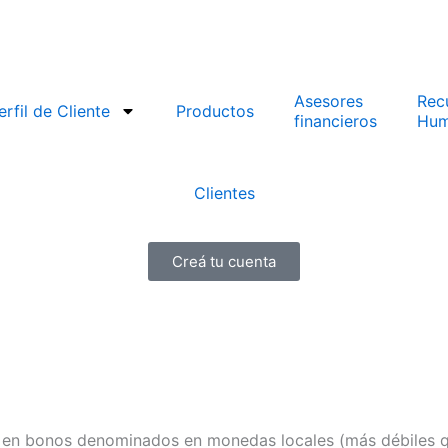
Asesores
Rec
erfil de Cliente
Productos
financieros
Hum
Clientes
Creá tu cuenta
r en bonos denominados en monedas locales (más débiles qu