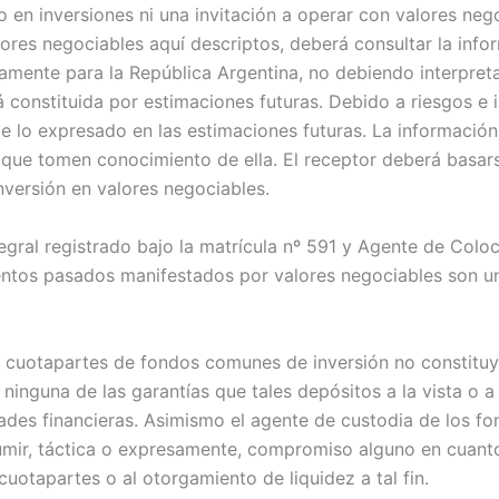
 en inversiones ni una invitación a operar con valores negoc
alores negociables aquí descriptos, deberá consultar la in
mente para la República Argentina, no debiendo interpretars
tá constituida por estimaciones futuras. Debido a riesgos e
 de lo expresado en las estimaciones futuras. La informació
 que tomen conocimiento de ella. El receptor deberá basars
inversión en valores negociables.
gral registrado bajo la matrícula nº 591 y Agente de Coloca
ientos pasados manifestados por valores negociables son u
en cuotapartes de fondos comunes de inversión no constituy
 ninguna de las garantías que tales depósitos a la vista o 
dades financieras. Asimismo el agente de custodia de los 
umir, táctica o expresamente, compromiso alguno en cuanto
 cuotapartes o al otorgamiento de liquidez a tal fin.