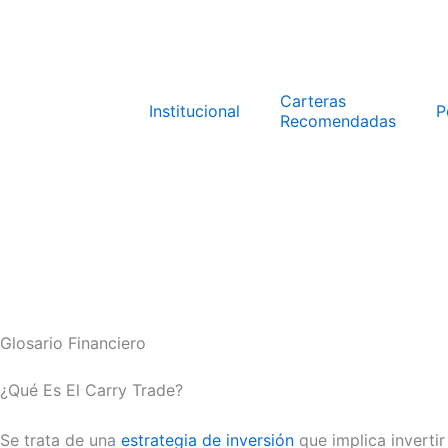
Ir
al
contenido
Carteras
Institucional
P
Recomendadas
Glosario Financiero
¿Qué Es El Carry Trade?
Se trata de una
estrategia de inversión
que implica inverti