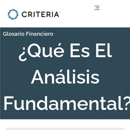
Ir
al
contenido
Glosario Financiero
¿Qué Es El
Análisis
Fundamental