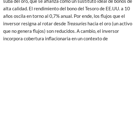
suba del oro, que se afianza como un sustituto ideal de bonos de
alta calidad. El rendimiento del bono del Tesoro de EE.UU. a 10
años oscila en torno al 0,7% anual. Por ende, los flujos que el
inversor resigna al rotar desde
Treasuries
hacia el oro (un activo
que no genera flujos) son reducidos. A cambio, el inversor
incorpora cobertura inflacionaria en un contexto de
incertidumbre geopolítica y expectativa de debilidad en el dólar.
En ese sentido, el índice DXY (mide el valor de la divisa
norteamericana en relación con las monedas de sus pares
comerciales) cae 4% en el año. La tendencia en el dólar es de
mayor debilidad como resultado del veloz ritmo de emisión
monetaria de la Reserva Federal y las expectativas de magro
crecimiento económico. Por lo tanto, las políticas sin precedentes
por lo expansivo, convierten al oro en la “moneda de último
recurso” ante los inversores.
Históricamente, los ciclos alcistas del oro de extienden por
muchos años. De este modo, el oro podría emprender su tercer