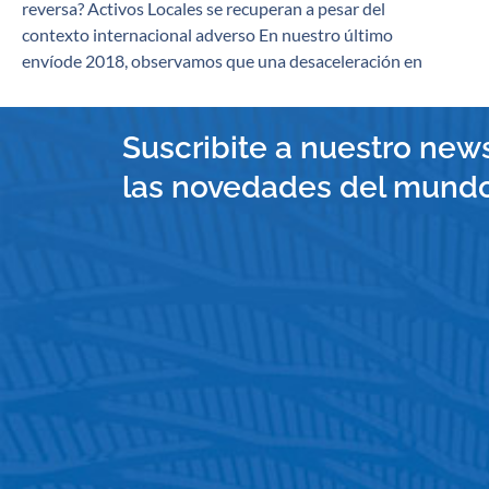
reversa? Activos Locales se recuperan a pesar del
contexto internacional adverso En nuestro último
envíode 2018, observamos que una desaceleración en
Suscribite a nuestro news
las novedades del mundo 