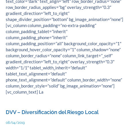
text_color=”dark” text_align=”left” row_border_radius=”none”
row_border_radius_applies=”bg” overlay_strength=”0.3″
gradient_direction=”left_to_right”
shape_divider_position=”bottom” bg_image_animation=”none”]
[vc_column column_padding=”no-extra-padding”
column_padding_tablet=”inherit”
column_padding_phone=”inherit”
column_padding_position=”all” background_color_opacity=”1″
background_hover_color_opacity=”1″ column_shadow=”none”
column_border_radius=”none” column_link_target=”_self”
gradient_direction=”left_to_right” overlay_strength=”0.3″
width=”1/1″ tablet_width_inherit=”default”
tablet_text_alignment=”default”
phone_text_alignment=”default” column_border_width=”none”
column_border_style=”solid” bg_image_animation=”none”]
[vc_column_text] La
DVV – Diversificación del Riesgo Local
08/04/2019