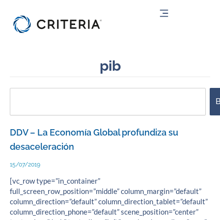
Ir
al
contenido
pib
Search
B
DDV – La Economía Global profundiza su
desaceleración
15/07/2019
[vc_row type=”in_container”
full_screen_row_position=”middle” column_margin=”default”
column_direction=”default” column_direction_tablet=”default”
column_direction_phone=”default” scene_position=”center”