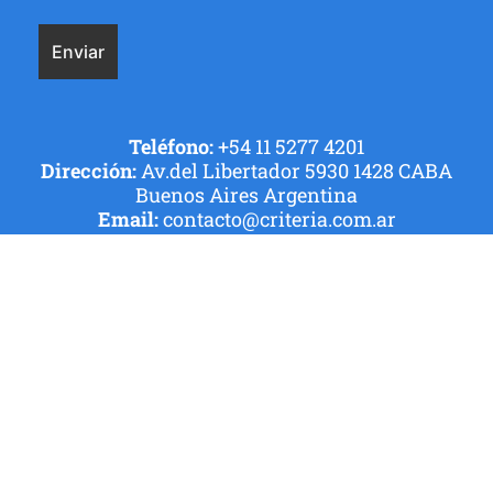
Teléfono:
+54 11 5277 4201
Dirección:
Av.del Libertador 5930 1428 CABA
Buenos Aires Argentina
Email:
contacto@criteria.com.ar