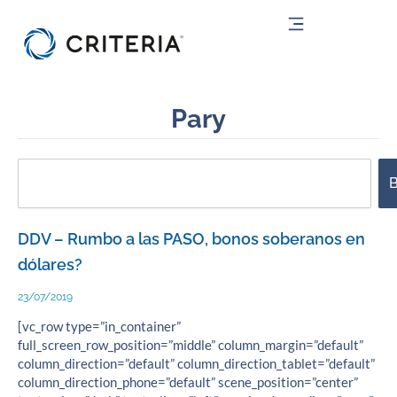
Ir
al
contenido
Pary
Search
B
DDV – Rumbo a las PASO, bonos soberanos en
dólares?
23/07/2019
[vc_row type=”in_container”
full_screen_row_position=”middle” column_margin=”default”
column_direction=”default” column_direction_tablet=”default”
column_direction_phone=”default” scene_position=”center”