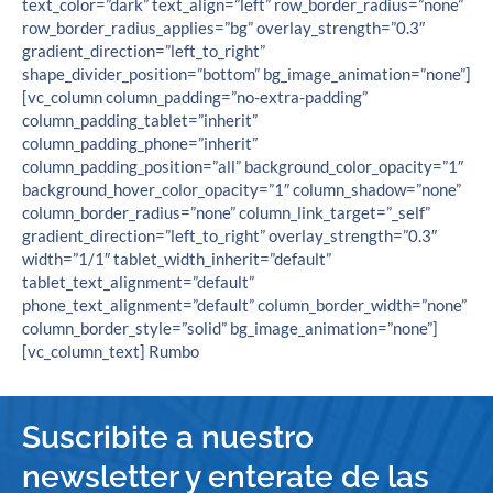
text_color=”dark” text_align=”left” row_border_radius=”none”
row_border_radius_applies=”bg” overlay_strength=”0.3″
gradient_direction=”left_to_right”
shape_divider_position=”bottom” bg_image_animation=”none”]
[vc_column column_padding=”no-extra-padding”
column_padding_tablet=”inherit”
column_padding_phone=”inherit”
column_padding_position=”all” background_color_opacity=”1″
background_hover_color_opacity=”1″ column_shadow=”none”
column_border_radius=”none” column_link_target=”_self”
gradient_direction=”left_to_right” overlay_strength=”0.3″
width=”1/1″ tablet_width_inherit=”default”
tablet_text_alignment=”default”
phone_text_alignment=”default” column_border_width=”none”
column_border_style=”solid” bg_image_animation=”none”]
[vc_column_text] Rumbo
Suscribite a nuestro
newsletter y enterate de las