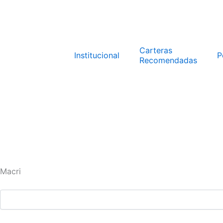
Ir
al
contenido
Carteras
Institucional
P
Recomendadas
Macri
Search