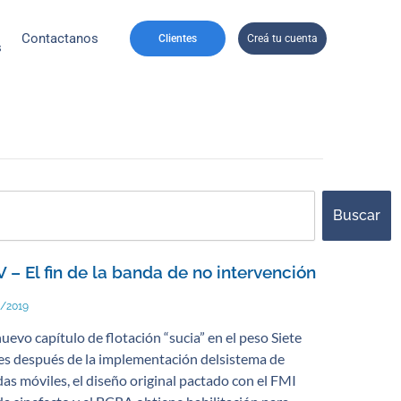
Contactanos
Clientes
Creá tu cuenta
s
ch
Buscar
 – El fin de la banda de no intervención
5/2019
uevo capítulo de flotación “sucia” en el peso Siete
s después de la implementación delsistema de
as móviles, el diseño original pactado con el FMI