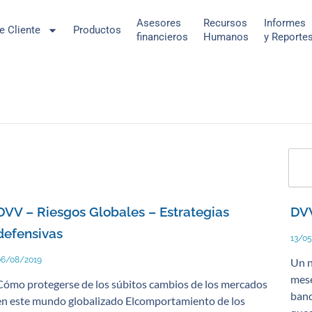
Asesores
Recursos
Informes
de Cliente
Productos
financieros
Humanos
y Reporte
Sear
DVV – Riesgos Globales – Estrategias
DVV
defensivas
13/0
06/08/2019
Un n
mese
Cómo protegerse de los súbitos cambios de los mercados
band
en este mundo globalizado Elcomportamiento de los