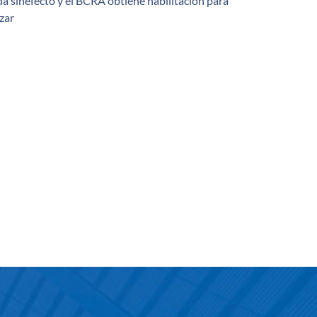
a sinefecto y el BCRA obtiene habilitación para
izar