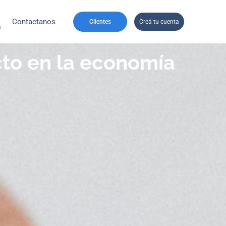
Contactanos
Clientes
Creá tu cuenta
s
acto en la economía