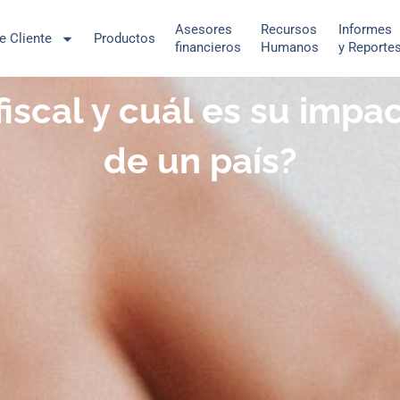
Asesores
Recursos
Informes
de Cliente
Productos
financieros
Humanos
y Reporte
 fiscal y cuál es su imp
de un país?