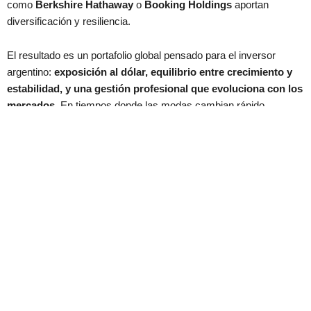
como
Berkshire Hathaway
o
Booking Holdings
aportan
diversificación y resiliencia.
El resultado es un portafolio global pensado para el inversor
argentino:
exposición al dólar, equilibrio entre crecimiento y
estabilidad, y una gestión profesional que evoluciona con los
mercados
. En tiempos donde las modas cambian rápido,
invertir con estrategia marca la diferencia
.
Conocé más sobre los Cedears y el Portafolio Recomendado de
Criteria a través del siguiente link:
https://criteria.com.ar/invertir-en-cedears
Relacionados: