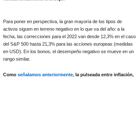
Para poner en perspectiva, la gran mayoría de los tipos de
activos siguen en terreno negativo en lo que va del año: a la
fecha, las correcciones para el 2022 van desde 12,3% en el caso
del S&P 500 hasta 21,3% para las acciones europeas (medidas
en USD). En los bonos, el desempeño negativo se mueve en un
rango similar.
Como
señalamos anteriormente
, la pulseada entre inflación,
tasas de interés y recesión económica es el eje fundamental
para determinar el desempeño de los activos. En este
sentido, hay motivos que invitan a pensar en un escenario
que, de consolidarse, podría volverse favorable para los
activos globales.
El último registro de inflación en EE.UU. dio un respiro a los
inversores. Los precios al consumidor en ese país crecieron a un