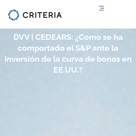
Ir
al
contenido
DVV | CEDEARS: ¿Como se ha
comportado el S&P ante la
inversión de la curva de bonos en
EE.UU.?