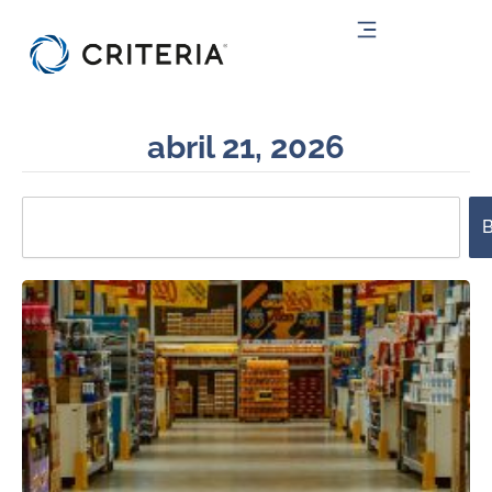
Ir
al
contenido
abril 21, 2026
Search
B