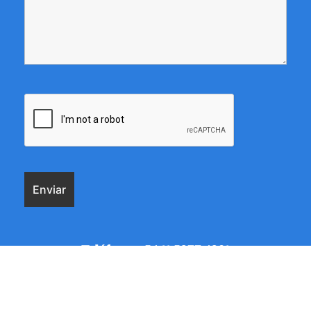
Teléfono:
+54 11 5277 4201
Dirección:
Av.del Libertador 5930 1428 CABA
Buenos Aires Argentina
Email:
contacto@criteria.com.ar