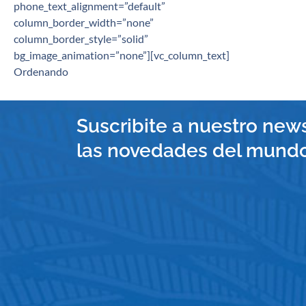
phone_text_alignment=”default”
column_border_width=”none”
column_border_style=”solid”
bg_image_animation=”none”][vc_column_text]
Ordenando
Suscribite a nuestro news
las novedades del mundo 