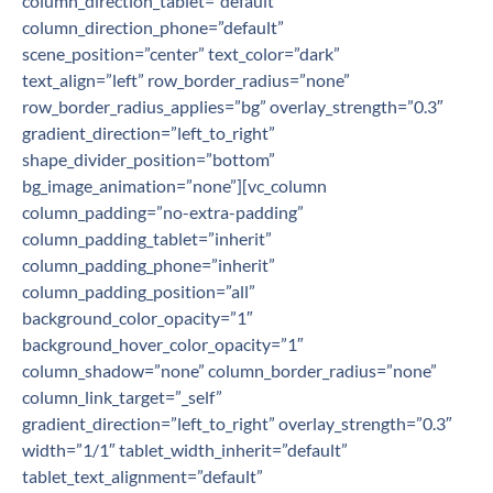
column_direction_tablet=”default”
column_direction_phone=”default”
scene_position=”center” text_color=”dark”
text_align=”left” row_border_radius=”none”
row_border_radius_applies=”bg” overlay_strength=”0.3″
gradient_direction=”left_to_right”
shape_divider_position=”bottom”
bg_image_animation=”none”][vc_column
column_padding=”no-extra-padding”
column_padding_tablet=”inherit”
column_padding_phone=”inherit”
column_padding_position=”all”
background_color_opacity=”1″
background_hover_color_opacity=”1″
column_shadow=”none” column_border_radius=”none”
column_link_target=”_self”
gradient_direction=”left_to_right” overlay_strength=”0.3″
width=”1/1″ tablet_width_inherit=”default”
tablet_text_alignment=”default”