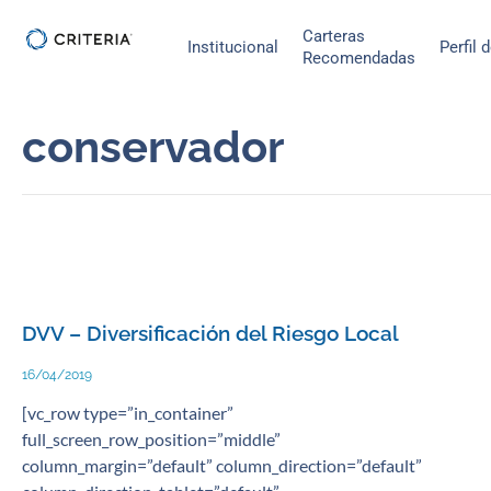
Ir
Carteras
al
Institucional
Perfil 
Recomendadas
contenido
conservador
DVV – Diversificación del Riesgo Local
16/04/2019
[vc_row type=”in_container”
full_screen_row_position=”middle”
column_margin=”default” column_direction=”default”