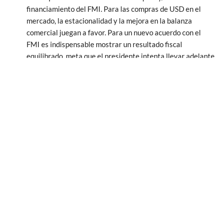
financiamiento del FMI. Para las compras de USD en el
mercado, la estacionalidad y la mejora en la balanza
comercial juegan a favor. Para un nuevo acuerdo con el
FMI es indispensable mostrar un resultado fiscal
equilibrado, meta que el presidente intenta llevar adelante
con firme determinación. Por el momento, desde lo
cuantitativo el resultado es satisfactorio, aunque por falta
de apoyo en el congreso el ajuste de las cuentas no luce
aun sustentable desde lo cualitativo (alto porcentaje del
recorte de gastos basado en una licuación de jubilaciones y
salarios públicos).
Desaparición del sobrante de pesos y estabilización de su
demanda.
Inexistencia de demanda remanente de Bopreal, expresión
de una reducida preferencia de los tenedores de pesos de
dolarizar carteras.