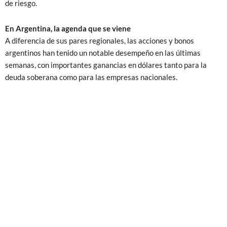
de riesgo.
En Argentina, la agenda que se viene
A diferencia de sus pares regionales, las acciones y bonos
argentinos han tenido un notable desempeño en las últimas
semanas, con importantes ganancias en dólares tanto para la
deuda soberana como para las empresas nacionales.
Sin dudas la afinidad política del presidente argentino con la
nueva administración abre la posibilidad a un apoyo rotundo en
las negociaciones futuras con el FMI, pero buena parte de esta
mejora relativa parece deberse a cuestiones de orden interno,
más que a factores netamente asociados a la elección de Estados
Unidos. En particular, la mejora en el precio de los bonos
soberanos, que ya cotizan en promedio a 70 dólares de paridad,
puede atribuirse en buena medida a las expectativas de
ordenamiento fiscal.
La política económica del gobierno con “ancla” fiscal logró un