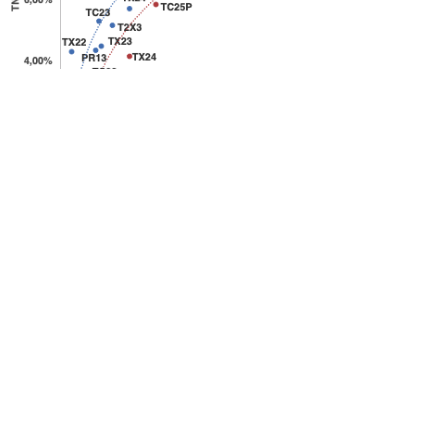
Fuente: Criteria
A su vez, los bonos que ajustan por cotización del tipo de
cambio también tuvieron una compresión de rendimientos y
suba de precios en el mes
. Se registró un desplazamiento a la
baja en la curva de bonos
dollar-linked.
En lo particular, el bono
T2V1 de corto plazo registró una caída de rendimientos desde
valores superiores al 10% en septiembre al 4% actual. Por otro
lado, los papeles con vencimiento en 2022 profundizaron su
tendencia a rendimiento negativo. Es decir, la convicción de que