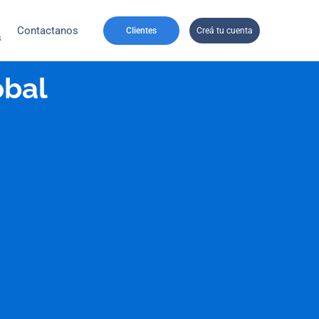
Contactanos
Clientes
Creá tu cuenta
s
obal