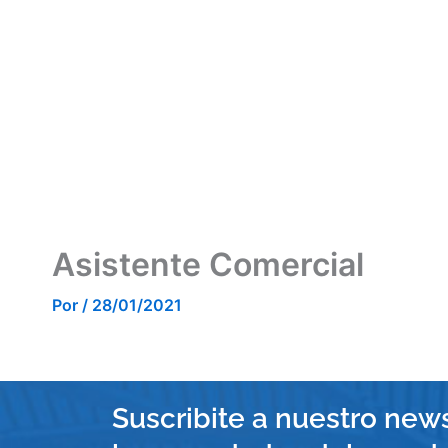
Ir
Carteras
Institucional
Recomendada
al
contenido
Asistente Comercial
Por
/
28/01/2021
Suscribite a nuestro news