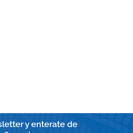
Asesores
Recursos
I
Perfil de Cliente
Productos
s
financieros
Humanos
y
letter y enterate de