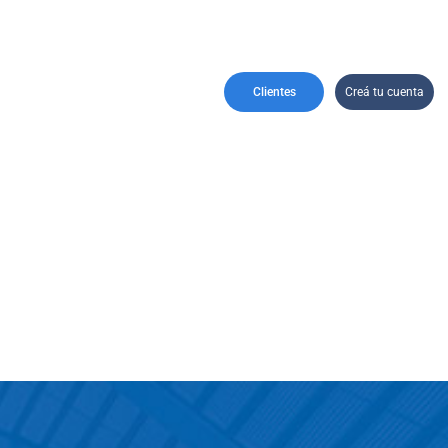
nformes
Contactanos
 Reportes
Clientes
Creá tu cuenta