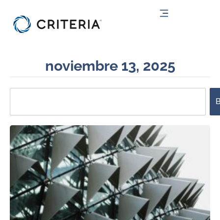
Ir
al
contenido
noviembre 13, 2025
Search
B