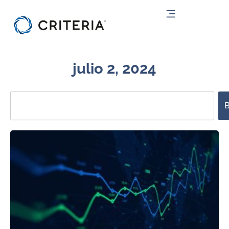
Ir
al
contenido
julio 2, 2024
Search
B