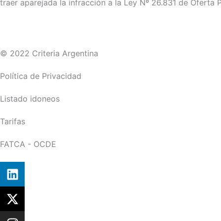
traer aparejada la infracción a la Ley Nº 26.831 de Oferta P
© 2022 Criteria Argentina
Política de Privacidad
Listado idoneos
Tarifas
FATCA - OCDE
L
i
n
X
k
-
e
t
I