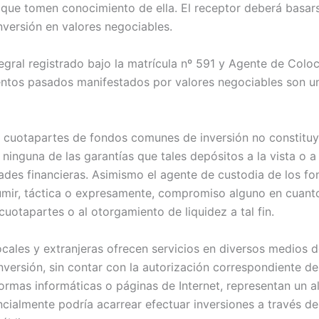
 que tomen conocimiento de ella. El receptor deberá basars
inversión en valores negociables.
gral registrado bajo la matrícula nº 591 y Agente de Coloca
ientos pasados manifestados por valores negociables son u
en cuotapartes de fondos comunes de inversión no constituy
 ninguna de las garantías que tales depósitos a la vista o 
dades financieras. Asimismo el agente de custodia de los 
umir, táctica o expresamente, compromiso alguno en cuanto
 cuotapartes o al otorgamiento de liquidez a tal fin.
locales y extranjeras ofrecen servicios en diversos medio
nversión, sin contar con la autorización correspondiente de
rmas informáticas o páginas de Internet, representan un alto
ncialmente podría acarrear efectuar inversiones a través d