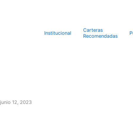
Ir
al
contenido
Carteras
Institucional
P
Recomendadas
junio 12, 2023