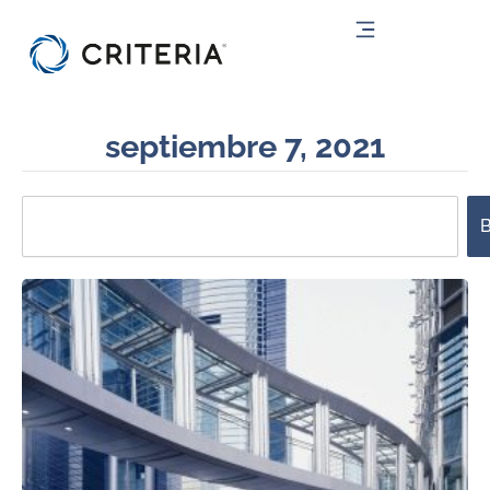
Ir
al
contenido
septiembre 7, 2021
Search
B