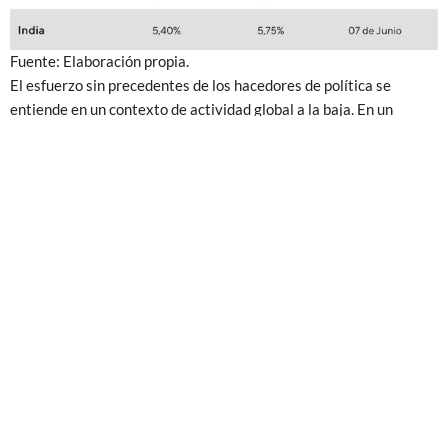
Fuente: Elaboración propia.
El esfuerzo sin precedentes de los hacedores de política se
entiende en un contexto de actividad global a la baja. En un
reporte reciente, la OCDE planteó que “queda poco lugar de
maniobra” para la política monetaria en países desarrollados,
sugiriendo un acompañamiento de medidas de orden fiscal.
La organización se fundó en las renovadas restricciones al
comercio y la persistencia de tensiones políticas para recortar la
expansión esperada del PIB hacia 2,9% este año. Hacia adelante,
se espera que los efectos de la guerra comercial tenga un impacto
negativo anual de 0,6% en la actividad global.
Las negociaciones entre China y EE.UU. persisten, con la
expectativa
de un acuerdo interino en octubre. No obstante, la
fragilidad y transitoriedad de tales compromisos es manifiesta.